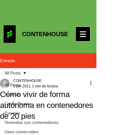
CONTENHOUSE
Entrada
All Posts
CONTENHOUSE
All Posts
9 jun 2021
1 min de lectura
Cómo vivir de forma
Noticias
autónoma en contenedores
Casos Reales
Eventos
de 20 pies
Viviendas con contenedores
Usos comerciales