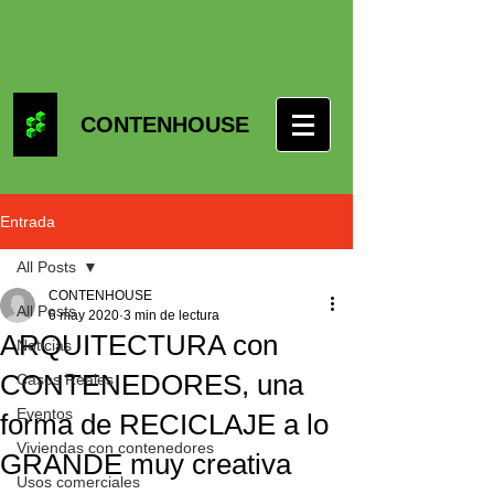
CONTENHOUSE
Entrada
All Posts
CONTENHOUSE
All Posts
6 may 2020
3 min de lectura
ARQUITECTURA con
Noticias
CONTENEDORES, una
Casos Reales
Eventos
forma de RECICLAJE a lo
Viviendas con contenedores
GRANDE muy creativa
Usos comerciales