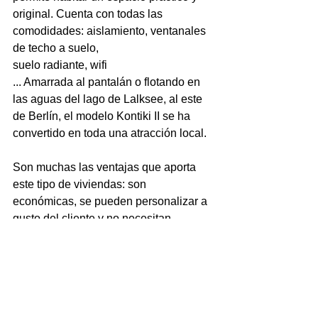
original. Cuenta con todas las 
comodidades: aislamiento, ventanales 
de techo a suelo, 
suelo radiante, wifi
... Amarrada al pantalán o flotando en 
las aguas del lago de Lalksee, al este 
de Berlín, el modelo Kontiki II se ha 
Son muchas las ventajas que aporta 
este tipo de viviendas: 
son 
económicas, se pueden personalizar
 a 
gusto del cliente y no necesitan 
permiso de construcción. 
Curiosamente, en Alemania, cada vez 
hay más municipios que están 
abriendo sus canales fluviales el 
atraque de casas flotantes. Una gran 