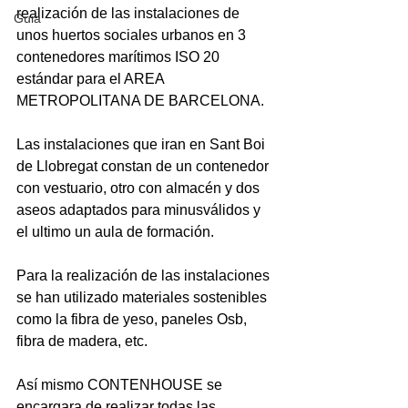
realización de las instalaciones de 
Guia
unos huertos sociales urbanos en 3 
contenedores marítimos
 ISO 20 
estándar para el 
AREA 
METROPOLITANA DE BARCELONA
.

Las 
instalaciones
 que iran en 
Sant Boi 
de Llobregat
 constan de un contenedor 
con vestuario, otro con almacén y dos 
aseos adaptados para minusválidos y 
el ultimo un aula de formación.

Para la realización de las instalaciones 
se han utilizado 
materiales sostenibles
como la fibra de yeso, paneles Osb, 
fibra de madera, etc.

Así mismo 
CONTENHOUSE
 se 
encargara de realizar todas las 