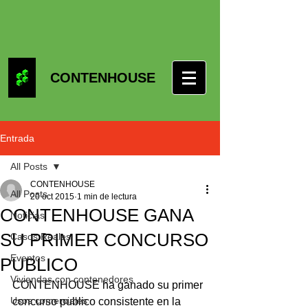
CONTENHOUSE
Entrada
All Posts
CONTENHOUSE
All Posts
20 oct 2015
1 min de lectura
CONTENHOUSE GANA
Noticias
SU PRIMER CONCURSO
Casos Reales
Eventos
PUBLICO
Viviendas con contenedores
CONTENHOUSE
 ha ganado su primer 
Usos comerciales
concurso publico consistente en la 