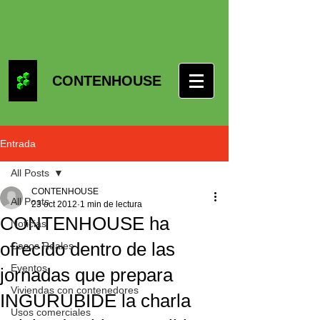
CONTENHOUSE
Entrada
All Posts
CONTENHOUSE
All Posts
23 oct 2012
1 min de lectura
CONTENHOUSE ha
Noticias
ofrecido dentro de las
Casos Reales
Eventos
jornadas que prepara
Viviendas con contenedores
INGURUBIDE la charla
Usos comerciales