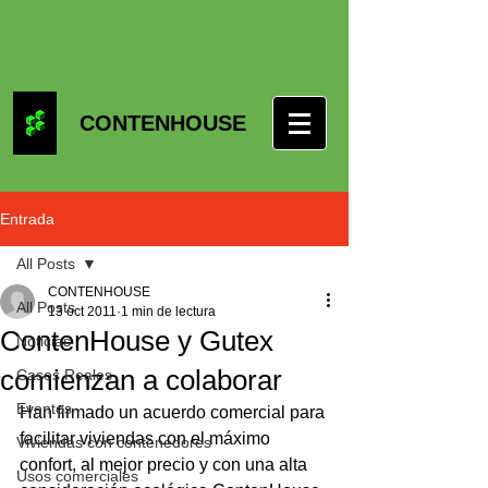
CONTENHOUSE
Entrada
All Posts
CONTENHOUSE
All Posts
13 oct 2011
1 min de lectura
ContenHouse y Gutex
Noticias
comienzan a colaborar
Casos Reales
Eventos
Han firmado un acuerdo comercial para 
facilitar viviendas con el máximo 
Viviendas con contenedores
confort, al mejor precio y con una alta 
Usos comerciales