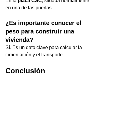
En la 
placa CSC
, situada normalmente 
en una de las puertas.
¿Es importante conocer el 
peso para construir una 
vivienda?
Sí. Es un dato clave para calcular la 
cimentación y el transporte.
Conclusión
Saber cuánto pesa un contenedor 
marítimo es fundamental antes de 
comprarlo, transportarlo o utilizarlo en 
un proyecto de construcción modular.
Aunque existen pequeñas variaciones 
según el fabricante y el modelo, 
conocer los pesos aproximados 
permite planificar correctamente cada 