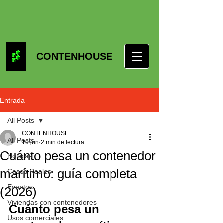
CONTENHOUSE
Entrada
All Posts
CONTENHOUSE
All Posts
10 jun
2 min de lectura
Cuánto pesa un contenedor
Noticias
marítimo: guía completa
Casos Reales
Eventos
(2026)
Viviendas con contenedores
Cuánto pesa un 
Usos comerciales