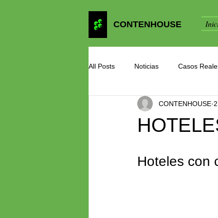
Inic
CONTENHOUSE
All Posts
Noticias
Casos Reale
CONTENHOUSE
2
HOTELE
Hoteles con 