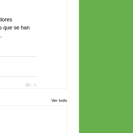
dores 
s que se han 
.
Ver todo