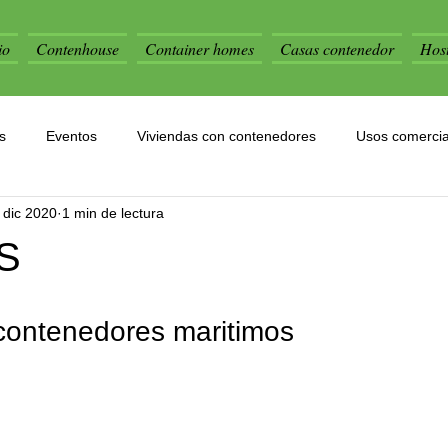
io
Contenhouse
Container homes
Casas contenedor
Host
s
Eventos
Viviendas con contenedores
Usos comercia
 dic 2020
1 min de lectura
S
contenedores maritimos