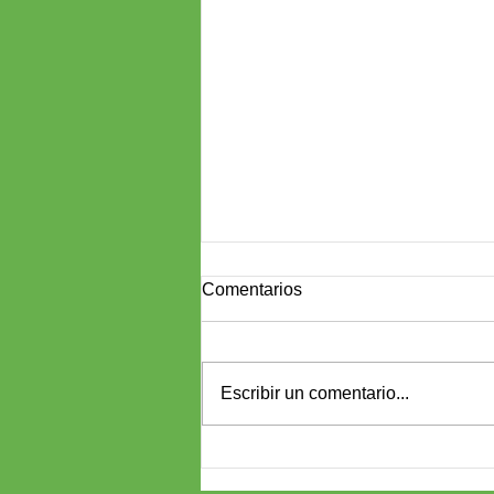
Comentarios
Escribir un comentario...
Cómo un chiringuito de playa
se creó con contenedores