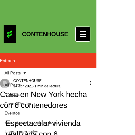
CONTENHOUSE
Entrada
All Posts
CONTENHOUSE
All Posts
14 abr 2021
1 min de lectura
Casa en New York hecha
Noticias
con 6 contenedores
Casos Reales
Eventos
Espectacular vivienda 
Viviendas con contenedores
Usos comerciales
realizada con 6 