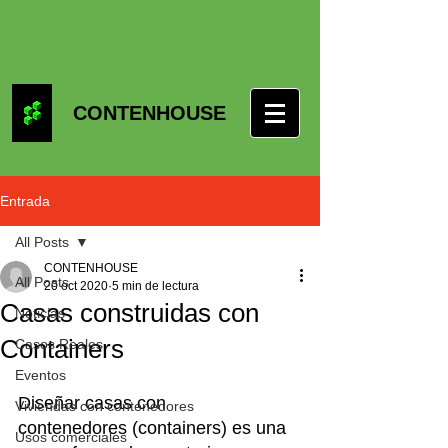
CONTENHOUSE
Entrada
All Posts
CONTENHOUSE
All Posts
20 oct 2020
5 min de lectura
Casas construidas con
Noticias
Containers
Casos Reales
Eventos
Diseñar casas con 
Viviendas con contenedores
contenedores (containers) es una 
Usos comerciales