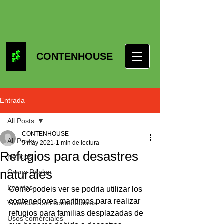
CONTENHOUSE
Entrada
All Posts
CONTENHOUSE
All Posts
5 may 2021
1 min de lectura
Refugios para desastres
Noticias
naturales
Casos Reales
Eventos
Como podeis ver se podria utilizar los 
contenedores maritimos para realizar 
Viviendas con contenedores
refugios para familias desplazadas de 
Usos comerciales